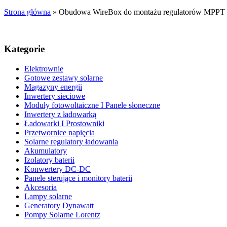
Strona główna
»
Obudowa WireBox do montażu regulatorów MPPT 
Kategorie
Elektrownie
Gotowe zestawy solarne
Magazyny energii
Inwertery sieciowe
Moduły fotowoltaiczne I Panele słoneczne
Inwertery z ładowarką
Ładowarki I Prostowniki
Przetwornice napięcia
Solarne regulatory ładowania
Akumulatory
Izolatory baterii
Konwertery DC-DC
Panele sterujące i monitory baterii
Akcesoria
Lampy solarne
Generatory Dynawatt
Pompy Solarne Lorentz