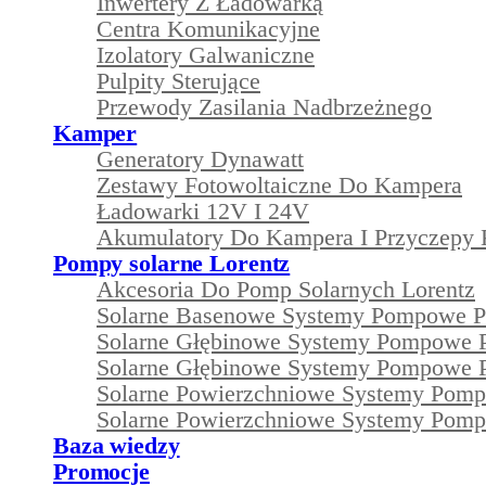
Inwertery Z Ładowarką
Centra Komunikacyjne
Izolatory Galwaniczne
Pulpity Sterujące
Przewody Zasilania Nadbrzeżnego
Kamper
Generatory Dynawatt
Zestawy Fotowoltaiczne Do Kampera
Ładowarki 12V I 24V
Akumulatory Do Kampera I Przyczepy
Pompy solarne Lorentz
Akcesoria Do Pomp Solarnych Lorentz
Solarne Basenowe Systemy Pompowe 
Solarne Głębinowe Systemy Pompowe 
Solarne Głębinowe Systemy Pompowe 
Solarne Powierzchniowe Systemy Pom
Solarne Powierzchniowe Systemy Pom
Baza wiedzy
Promocje