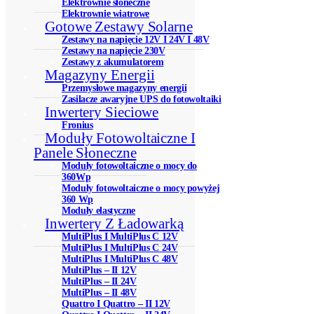
Elektrownie słoneczne
Elektrownie wiatrowe
Gotowe Zestawy Solarne
Zestawy na napięcie 12V I 24V I 48V
Zestawy na napięcie 230V
Zestawy z akumulatorem
Magazyny Energii
Przemysłowe magazyny energii
Zasilacze awaryjne UPS do fotowoltaiki
Inwertery Sieciowe
Fronius
Moduły Fotowoltaiczne I
Panele Słoneczne
Moduły fotowoltaiczne o mocy do
360Wp
Moduły fotowoltaiczne o mocy powyżej
360 Wp
Moduły elastyczne
Inwertery Z Ładowarką
MultiPlus I MultiPlus C 12V
MultiPlus I MultiPlus C 24V
MultiPlus I MultiPlus C 48V
MultiPlus – II 12V
MultiPlus – II 24V
MultiPlus – II 48V
Quattro I Quattro – II 12V