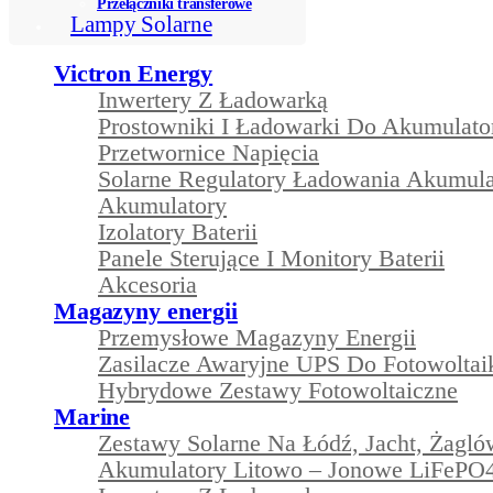
Przełączniki transferowe
Lampy Solarne
Victron Energy
Inwertery Z Ładowarką
Prostowniki I Ładowarki Do Akumulat
Przetwornice Napięcia
Solarne Regulatory Ładowania Akumul
Akumulatory
Izolatory Baterii
Panele Sterujące I Monitory Baterii
Akcesoria
Magazyny energii
Przemysłowe Magazyny Energii
Zasilacze Awaryjne UPS Do Fotowoltai
Hybrydowe Zestawy Fotowoltaiczne
Marine
Zestawy Solarne Na Łódź, Jacht, Żagl
Akumulatory Litowo – Jonowe LiFePO