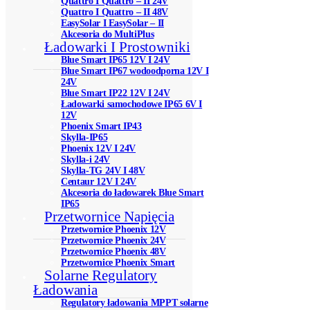
Quattro I Quattro – II 24V
Quattro I Quattro – II 48V
EasySolar I EasySolar – II
Akcesoria do MultiPlus
Ładowarki I Prostowniki
Blue Smart IP65 12V I 24V
Blue Smart IP67 wodoodporna 12V I
24V
Blue Smart IP22 12V I 24V
Ładowarki samochodowe IP65 6V I
12V
Phoenix Smart IP43
Skylla-IP65
Phoenix 12V I 24V
Skylla-i 24V
Skylla-TG 24V I 48V
Centaur 12V I 24V
Akcesoria do ładowarek Blue Smart
IP65
Przetwornice Napięcia
Przetwornice Phoenix 12V
Przetwornice Phoenix 24V
Przetwornice Phoenix 48V
Przetwornice Phoenix Smart
Solarne Regulatory
Ładowania
Regulatory ładowania MPPT solarne