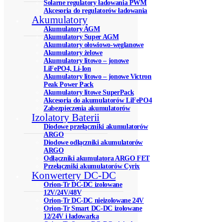
Solarne regulatory ładowania PWM
Akcesoria do regulatorów ładowania
Akumulatory
Akumulatory AGM
Akumulatory Super AGM
Akumulatory ołowiowo-węglanowe
Akumulatory żelowe
Akumulatory litowo – jonowe
LiFePO4, Li-Ion
Akumulatory litowo – jonowe Victron
Peak Power Pack
Akumulatory litowe SuperPack
Akcesoria do akumulatorów LiFePO4
Zabezpieczenia akumulatorów
Izolatory Baterii
Diodowe przełączniki akumulatorów
ARGO
Diodowe odłączniki akumulatorów
ARGO
Odłączniki akumulatora ARGO FET
Przełączniki akumulatorów Cyrix
Konwertery DC-DC
Orion-Tr DC-DC izolowane
12V/24V/48V
Orion-Tr DC-DC nieizolowane 24V
Orion-Tr Smart DC-DC izolowane
12/24V i ładowarka