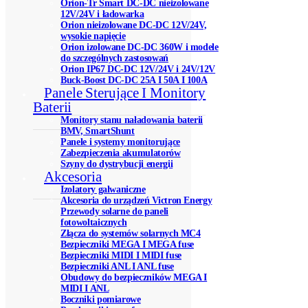
Orion-Tr Smart DC-DC nieizolowane
12V/24V i ładowarka
Orion nieizolowane DC-DC 12V/24V,
wysokie napięcie
Orion izolowane DC-DC 360W i modele
do szczególnych zastosowań
Orion IP67 DC-DC 12V/24V i 24V/12V
Buck-Boost DC-DC 25A I 50A I 100A
Panele Sterujące I Monitory
Baterii
Monitory stanu naładowania baterii
BMV, SmartShunt
Panele i systemy monitorujące
Zabezpieczenia akumulatorów
Szyny do dystrybucji energii
Akcesoria
Izolatory galwaniczne
Akcesoria do urządzeń Victron Energy
Przewody solarne do paneli
fotowoltaicznych
Złącza do systemów solarnych MC4
Bezpieczniki MEGA I MEGA fuse
Bezpieczniki MIDI I MIDI fuse
Bezpieczniki ANL I ANL fuse
Obudowy do bezpieczników MEGA I
MIDI I ANL
Boczniki pomiarowe