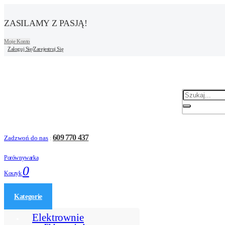
ZASILAMY Z PASJĄ!
Moje Konto
Zaloguj Się
/
Zarejestruj Się
609 770 437
Zadzwoń do nas
:
Porównywarka
0
Koszyk
Kategorie
Elektrownie