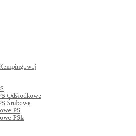
 Kempingowej
PS
PS Odśrodkowe
PS Śrubowe
powe PS
powe PSk