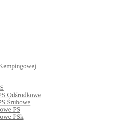
 Kempingowej
PS
PS Odśrodkowe
PS Śrubowe
powe PS
powe PSk