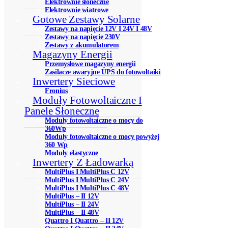
Elektrownie słoneczne
Elektrownie wiatrowe
Gotowe Zestawy Solarne
Zestawy na napięcie 12V I 24V I 48V
Zestawy na napięcie 230V
Zestawy z akumulatorem
Magazyny Energii
Przemysłowe magazyny energii
Zasilacze awaryjne UPS do fotowoltaiki
Inwertery Sieciowe
Fronius
Moduły Fotowoltaiczne I
Panele Słoneczne
Moduły fotowoltaiczne o mocy do
360Wp
Moduły fotowoltaiczne o mocy powyżej
360 Wp
Moduły elastyczne
Inwertery Z Ładowarką
MultiPlus I MultiPlus C 12V
MultiPlus I MultiPlus C 24V
MultiPlus I MultiPlus C 48V
MultiPlus – II 12V
MultiPlus – II 24V
MultiPlus – II 48V
Quattro I Quattro – II 12V