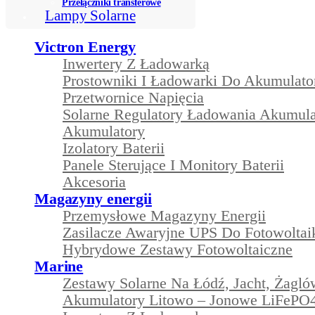
Przełączniki transferowe
Lampy Solarne
Victron Energy
Inwertery Z Ładowarką
Prostowniki I Ładowarki Do Akumulat
Przetwornice Napięcia
Solarne Regulatory Ładowania Akumul
Akumulatory
Izolatory Baterii
Panele Sterujące I Monitory Baterii
Akcesoria
Magazyny energii
Przemysłowe Magazyny Energii
Zasilacze Awaryjne UPS Do Fotowoltai
Hybrydowe Zestawy Fotowoltaiczne
Marine
Zestawy Solarne Na Łódź, Jacht, Żagl
Akumulatory Litowo – Jonowe LiFePO