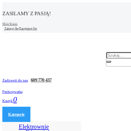
ZASILAMY Z PASJĄ!
Moje Konto
Zaloguj Się
/
Zarejestruj Się
609 770 437
Zadzwoń do nas
:
Porównywarka
0
Koszyk
Kategorie
Elektrownie