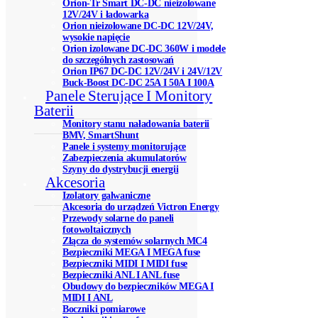
Orion-Tr Smart DC-DC nieizolowane
12V/24V i ładowarka
Orion nieizolowane DC-DC 12V/24V,
wysokie napięcie
Orion izolowane DC-DC 360W i modele
do szczególnych zastosowań
Orion IP67 DC-DC 12V/24V i 24V/12V
Buck-Boost DC-DC 25A I 50A I 100A
Panele Sterujące I Monitory
Baterii
Monitory stanu naładowania baterii
BMV, SmartShunt
Panele i systemy monitorujące
Zabezpieczenia akumulatorów
Szyny do dystrybucji energii
Akcesoria
Izolatory galwaniczne
Akcesoria do urządzeń Victron Energy
Przewody solarne do paneli
fotowoltaicznych
Złącza do systemów solarnych MC4
Bezpieczniki MEGA I MEGA fuse
Bezpieczniki MIDI I MIDI fuse
Bezpieczniki ANL I ANL fuse
Obudowy do bezpieczników MEGA I
MIDI I ANL
Boczniki pomiarowe