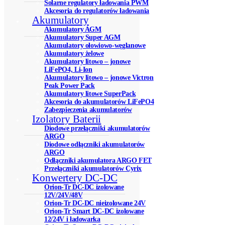
Solarne regulatory ładowania PWM
Akcesoria do regulatorów ładowania
Akumulatory
Akumulatory AGM
Akumulatory Super AGM
Akumulatory ołowiowo-węglanowe
Akumulatory żelowe
Akumulatory litowo – jonowe
LiFePO4, Li-Ion
Akumulatory litowo – jonowe Victron
Peak Power Pack
Akumulatory litowe SuperPack
Akcesoria do akumulatorów LiFePO4
Zabezpieczenia akumulatorów
Izolatory Baterii
Diodowe przełączniki akumulatorów
ARGO
Diodowe odłączniki akumulatorów
ARGO
Odłączniki akumulatora ARGO FET
Przełączniki akumulatorów Cyrix
Konwertery DC-DC
Orion-Tr DC-DC izolowane
12V/24V/48V
Orion-Tr DC-DC nieizolowane 24V
Orion-Tr Smart DC-DC izolowane
12/24V i ładowarka