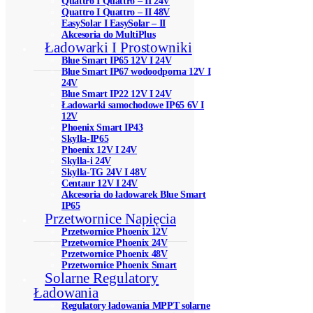
Quattro I Quattro – II 24V
Quattro I Quattro – II 48V
EasySolar I EasySolar – II
Akcesoria do MultiPlus
Ładowarki I Prostowniki
Blue Smart IP65 12V I 24V
Blue Smart IP67 wodoodporna 12V I
24V
Blue Smart IP22 12V I 24V
Ładowarki samochodowe IP65 6V I
12V
Phoenix Smart IP43
Skylla-IP65
Phoenix 12V I 24V
Skylla-i 24V
Skylla-TG 24V I 48V
Centaur 12V I 24V
Akcesoria do ładowarek Blue Smart
IP65
Przetwornice Napięcia
Przetwornice Phoenix 12V
Przetwornice Phoenix 24V
Przetwornice Phoenix 48V
Przetwornice Phoenix Smart
Solarne Regulatory
Ładowania
Regulatory ładowania MPPT solarne