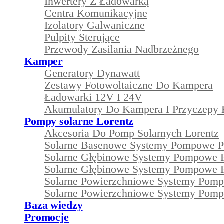
Inwertery Z Ładowarką
Centra Komunikacyjne
Izolatory Galwaniczne
Pulpity Sterujące
Przewody Zasilania Nadbrzeżnego
Kamper
Generatory Dynawatt
Zestawy Fotowoltaiczne Do Kampera
Ładowarki 12V I 24V
Akumulatory Do Kampera I Przyczepy
Pompy solarne Lorentz
Akcesoria Do Pomp Solarnych Lorentz
Solarne Basenowe Systemy Pompowe 
Solarne Głębinowe Systemy Pompowe 
Solarne Głębinowe Systemy Pompowe 
Solarne Powierzchniowe Systemy Pom
Solarne Powierzchniowe Systemy Pom
Baza wiedzy
Promocje