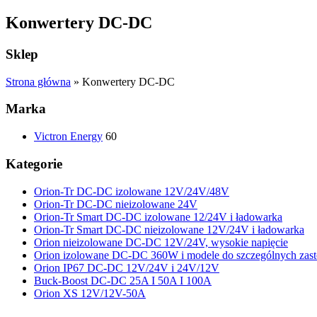
Konwertery DC-DC
Sklep
Strona główna
»
Konwertery DC-DC
Marka
Victron Energy
60
Kategorie
Orion-Tr DC-DC izolowane 12V/24V/48V
Orion-Tr DC-DC nieizolowane 24V
Orion-Tr Smart DC-DC izolowane 12/24V i ładowarka
Orion-Tr Smart DC-DC nieizolowane 12V/24V i ładowarka
Orion nieizolowane DC-DC 12V/24V, wysokie napięcie
Orion izolowane DC-DC 360W i modele do szczególnych zas
Orion IP67 DC-DC 12V/24V i 24V/12V
Buck-Boost DC-DC 25A I 50A I 100A
Orion XS 12V/12V-50A