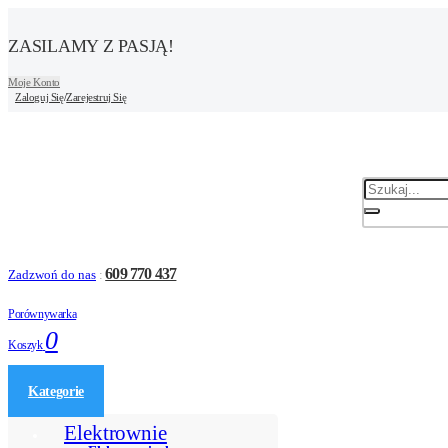
ZASILAMY Z PASJĄ!
Moje Konto
Zaloguj Się
/
Zarejestruj Się
609 770 437
Zadzwoń do nas
:
Porównywarka
0
Koszyk
Kategorie
Elektrownie