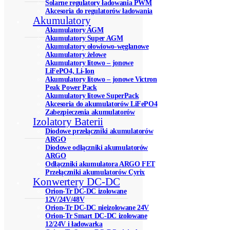
Solarne regulatory ładowania PWM
Akcesoria do regulatorów ładowania
Akumulatory
Akumulatory AGM
Akumulatory Super AGM
Akumulatory ołowiowo-węglanowe
Akumulatory żelowe
Akumulatory litowo – jonowe
LiFePO4, Li-Ion
Akumulatory litowo – jonowe Victron
Peak Power Pack
Akumulatory litowe SuperPack
Akcesoria do akumulatorów LiFePO4
Zabezpieczenia akumulatorów
Izolatory Baterii
Diodowe przełączniki akumulatorów
ARGO
Diodowe odłączniki akumulatorów
ARGO
Odłączniki akumulatora ARGO FET
Przełączniki akumulatorów Cyrix
Konwertery DC-DC
Orion-Tr DC-DC izolowane
12V/24V/48V
Orion-Tr DC-DC nieizolowane 24V
Orion-Tr Smart DC-DC izolowane
12/24V i ładowarka