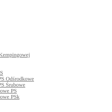
 Kempingowej
PS
PS Odśrodkowe
PS Śrubowe
powe PS
powe PSk