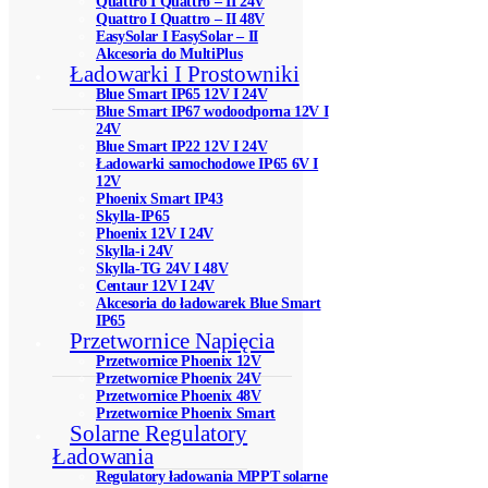
Quattro I Quattro – II 24V
Quattro I Quattro – II 48V
EasySolar I EasySolar – II
Akcesoria do MultiPlus
Ładowarki I Prostowniki
Blue Smart IP65 12V I 24V
Blue Smart IP67 wodoodporna 12V I
24V
Blue Smart IP22 12V I 24V
Ładowarki samochodowe IP65 6V I
12V
Phoenix Smart IP43
Skylla-IP65
Phoenix 12V I 24V
Skylla-i 24V
Skylla-TG 24V I 48V
Centaur 12V I 24V
Akcesoria do ładowarek Blue Smart
IP65
Przetwornice Napięcia
Przetwornice Phoenix 12V
Przetwornice Phoenix 24V
Przetwornice Phoenix 48V
Przetwornice Phoenix Smart
Solarne Regulatory
Ładowania
Regulatory ładowania MPPT solarne