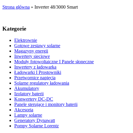
Strona główna
»
Inverter 48/3000 Smart
Kategorie
Elektrownie
Gotowe zestawy solarne
Magazyny energii
Inwertery sieciowe
Moduły fotowoltaiczne I Panele słoneczne
Inwertery z ładowarką
Ładowarki I Prostowniki
Przetwornice napięcia
Solarne regulatory ładowania
Akumulatory
Izolatory baterii
Konwertery DC-DC
Panele sterujące i monitory baterii
Akcesoria
Lampy solarne
Generatory Dynawatt
Pompy Solarne Lorentz