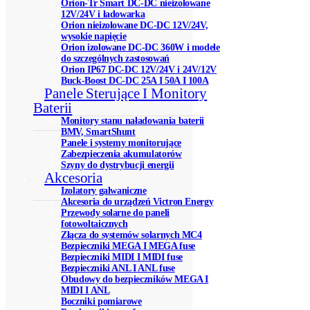
Orion-Tr Smart DC-DC nieizolowane
12V/24V i ładowarka
Orion nieizolowane DC-DC 12V/24V,
wysokie napięcie
Orion izolowane DC-DC 360W i modele
do szczególnych zastosowań
Orion IP67 DC-DC 12V/24V i 24V/12V
Buck-Boost DC-DC 25A I 50A I 100A
Panele Sterujące I Monitory
Baterii
Monitory stanu naładowania baterii
BMV, SmartShunt
Panele i systemy monitorujące
Zabezpieczenia akumulatorów
Szyny do dystrybucji energii
Akcesoria
Izolatory galwaniczne
Akcesoria do urządzeń Victron Energy
Przewody solarne do paneli
fotowoltaicznych
Złącza do systemów solarnych MC4
Bezpieczniki MEGA I MEGA fuse
Bezpieczniki MIDI I MIDI fuse
Bezpieczniki ANL I ANL fuse
Obudowy do bezpieczników MEGA I
MIDI I ANL
Boczniki pomiarowe