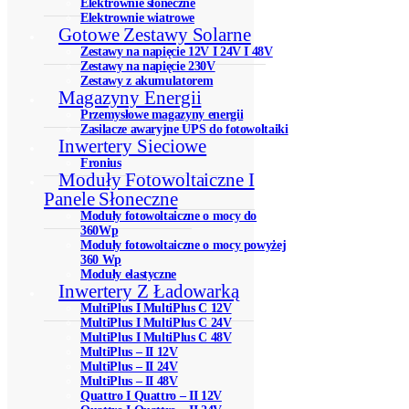
Elektrownie słoneczne
Elektrownie wiatrowe
Gotowe Zestawy Solarne
Zestawy na napięcie 12V I 24V I 48V
Zestawy na napięcie 230V
Zestawy z akumulatorem
Magazyny Energii
Przemysłowe magazyny energii
Zasilacze awaryjne UPS do fotowoltaiki
Inwertery Sieciowe
Fronius
Moduły Fotowoltaiczne I
Panele Słoneczne
Moduły fotowoltaiczne o mocy do
360Wp
Moduły fotowoltaiczne o mocy powyżej
360 Wp
Moduły elastyczne
Inwertery Z Ładowarką
MultiPlus I MultiPlus C 12V
MultiPlus I MultiPlus C 24V
MultiPlus I MultiPlus C 48V
MultiPlus – II 12V
MultiPlus – II 24V
MultiPlus – II 48V
Quattro I Quattro – II 12V