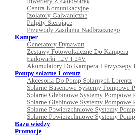
Inwertery Z Ładowarką
Centra Komunikacyjne
Izolatory Galwaniczne
Pulpity Sterujące
Przewody Zasilania Nadbrzeżnego
Kamper
Generatory Dynawatt
Zestawy Fotowoltaiczne Do Kampera
Ładowarki 12V I 24V
Akumulatory Do Kampera I Przyczepy
Pompy solarne Lorentz
Akcesoria Do Pomp Solarnych Lorentz
Solarne Basenowe Systemy Pompowe 
Solarne Głębinowe Systemy Pompowe 
Solarne Głębinowe Systemy Pompowe 
Solarne Powierzchniowe Systemy Pom
Solarne Powierzchniowe Systemy Pom
Baza wiedzy
Promocje