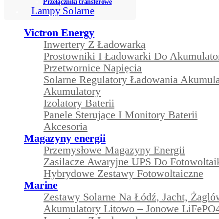
Przełączniki transferowe
Lampy Solarne
Victron Energy
Inwertery Z Ładowarką
Prostowniki I Ładowarki Do Akumulat
Przetwornice Napięcia
Solarne Regulatory Ładowania Akumul
Akumulatory
Izolatory Baterii
Panele Sterujące I Monitory Baterii
Akcesoria
Magazyny energii
Przemysłowe Magazyny Energii
Zasilacze Awaryjne UPS Do Fotowoltai
Hybrydowe Zestawy Fotowoltaiczne
Marine
Zestawy Solarne Na Łódź, Jacht, Żagl
Akumulatory Litowo – Jonowe LiFePO