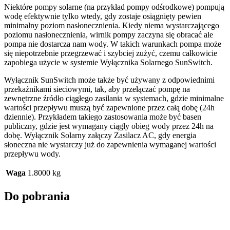
Niektóre pompy solarne (na przykład pompy odśrodkowe) pompują
wodę efektywnie tylko wtedy, gdy zostaje osiągnięty pewien
minimalny poziom nasłonecznienia. Kiedy niema wystarczającego
poziomu nasłonecznienia, wirnik pompy zaczyna się obracać ale
pompa nie dostarcza nam wody. W takich warunkach pompa może
się niepotrzebnie przegrzewać i szybciej zużyć, czemu całkowicie
zapobiega użycie w systemie Wyłącznika Solarnego SunSwitch.
Wyłącznik SunSwitch może także być używany z odpowiednimi
przekaźnikami sieciowymi, tak, aby przełączać pompę na
zewnętrzne źródło ciągłego zasilania w systemach, gdzie minimalne
wartości przepływu muszą być zapewnione przez całą dobę (24h
dziennie). Przykładem takiego zastosowania może być basen
publiczny, gdzie jest wymagany ciągły obieg wody przez 24h na
dobę. Wyłącznik Solarny załączy Zasilacz AC, gdy energia
słoneczna nie wystarczy już do zapewnienia wymaganej wartości
przepływu wody.
Waga
1.8000 kg
Do pobrania