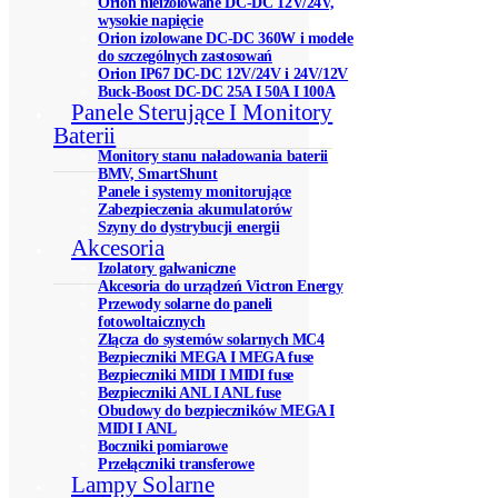
Orion nieizolowane DC-DC 12V/24V,
wysokie napięcie
Orion izolowane DC-DC 360W i modele
do szczególnych zastosowań
Orion IP67 DC-DC 12V/24V i 24V/12V
Buck-Boost DC-DC 25A I 50A I 100A
Panele Sterujące I Monitory
Baterii
Monitory stanu naładowania baterii
BMV, SmartShunt
Panele i systemy monitorujące
Zabezpieczenia akumulatorów
Szyny do dystrybucji energii
Akcesoria
Izolatory galwaniczne
Akcesoria do urządzeń Victron Energy
Przewody solarne do paneli
fotowoltaicznych
Złącza do systemów solarnych MC4
Bezpieczniki MEGA I MEGA fuse
Bezpieczniki MIDI I MIDI fuse
Bezpieczniki ANL I ANL fuse
Obudowy do bezpieczników MEGA I
MIDI I ANL
Boczniki pomiarowe
Przełączniki transferowe
Lampy Solarne