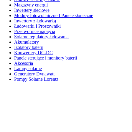
Magazyny energii
Inwertery sieciowe
Moduły fotowoltaiczne I Panele słoneczne
Inwertery z ładowarką
Ładowarki I Prostowniki
Przetwornice napięcia
Solarne regulatory ładowania
Akumulatory
Izolatory baterii
Konwertery DC-DC
Panele sterujące i monitory baterii
Akcesoria
Lampy solarne
Generatory Dynawatt
Pompy Solarne Lorentz