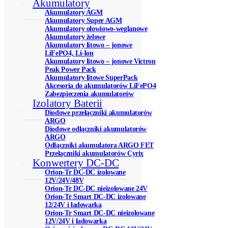
Akumulatory
Akumulatory AGM
Akumulatory Super AGM
Akumulatory ołowiowo-węglanowe
Akumulatory żelowe
Akumulatory litowo – jonowe
LiFePO4, Li-Ion
Akumulatory litowo – jonowe Victron
Peak Power Pack
Akumulatory litowe SuperPack
Akcesoria do akumulatorów LiFePO4
Zabezpieczenia akumulatorów
Izolatory Baterii
Diodowe przełączniki akumulatorów
ARGO
Diodowe odłączniki akumulatorów
ARGO
Odłączniki akumulatora ARGO FET
Przełączniki akumulatorów Cyrix
Konwertery DC-DC
Orion-Tr DC-DC izolowane
12V/24V/48V
Orion-Tr DC-DC nieizolowane 24V
Orion-Tr Smart DC-DC izolowane
12/24V i ładowarka
Orion-Tr Smart DC-DC nieizolowane
12V/24V i ładowarka