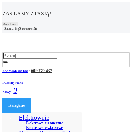
ZASILAMY Z PASJĄ!
Moje Konto
Zaloguj Się
/
Zarejestruj Się
609 770 437
Zadzwoń do nas
:
Porównywarka
0
Koszyk
Kategorie
Elektrownie
Elektrownie słoneczne
Elektrownie wiatrowe