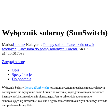
Wyłącznik solarny (SunSwitch)
Marka:
Lorentz
Kategorie:
Pompy solarne Lorentz do oczek
wodnych
,
Akcesoria do pomp solarnych Lorentz
SKU:
a14d0f01708e
Zapytaj o cenę
Opis
Specyfikacje
Do pobrania
Wyłącznik Solarny
Lorentz (SunSwitch)
jest automatycznym urządzeniem pozwalającym
na załączanie lub wyłączanie pomp Lorentz na wcześniej zaprogramowanych poziomach
intensywności promieniowania słonecznego. Jest to całkowicie autonomiczne,
samozasilające się, urządzenie, zasilane z ogniw fotowoltaicznych z tyłu obudowy. Posiada
ono poziom ochrony IP64.