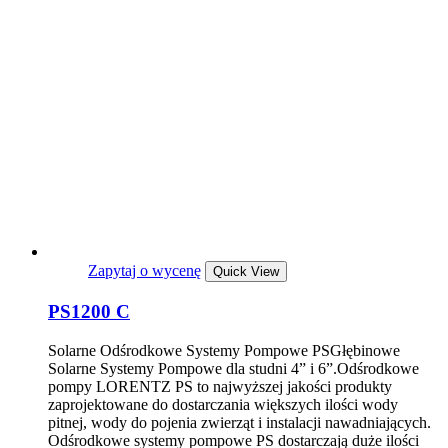
Zapytaj o wycenę
Quick View
PS1200 C
Solarne Odśrodkowe Systemy Pompowe PSGłębinowe
Solarne Systemy Pompowe dla studni 4” i 6”.Odśrodkowe
pompy LORENTZ PS to najwyższej jakości produkty
zaprojektowane do dostarczania większych ilości wody
pitnej, wody do pojenia zwierząt i instalacji nawadniających.
Odśrodkowe systemy pompowe PS dostarczają duże ilości