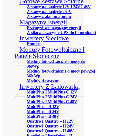
Gotowe Zestawy Solarne
Zestawy na napięcie 12V I 24V I 48V
Zestawy na napięcie 230V
Zestawy z akumulatorem
Magazyny Energii
Przemysłowe magazyny energii
Zasilacze awaryjne UPS do fotowoltaiki
Inwertery Sieciowe
Fronius
Moduły Fotowoltaiczne I
Panele Słoneczne
Moduły fotowoltaiczne o mocy do
360Wp
Moduły fotowoltaiczne o mocy powyżej
360 Wp
Moduły elastyczne
Inwertery Z Ładowarką
MultiPlus I MultiPlus C 12V
MultiPlus I MultiPlus C 24V
MultiPlus I MultiPlus C 48V
MultiPlus – II 12V
MultiPlus – II 24V
MultiPlus – II 48V
Quattro I Quattro – II 12V
Quattro I Quattro – II 24V
Quattro I Quattro – II 48V
EasySolar I EasySolar – II