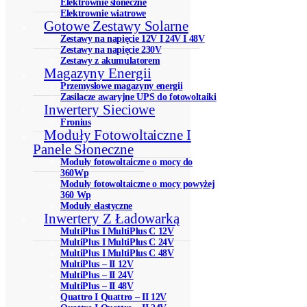
Elektrownie słoneczne
Elektrownie wiatrowe
Gotowe Zestawy Solarne
Zestawy na napięcie 12V I 24V I 48V
Zestawy na napięcie 230V
Zestawy z akumulatorem
Magazyny Energii
Przemysłowe magazyny energii
Zasilacze awaryjne UPS do fotowoltaiki
Inwertery Sieciowe
Fronius
Moduły Fotowoltaiczne I
Panele Słoneczne
Moduły fotowoltaiczne o mocy do
360Wp
Moduły fotowoltaiczne o mocy powyżej
360 Wp
Moduły elastyczne
Inwertery Z Ładowarką
MultiPlus I MultiPlus C 12V
MultiPlus I MultiPlus C 24V
MultiPlus I MultiPlus C 48V
MultiPlus – II 12V
MultiPlus – II 24V
MultiPlus – II 48V
Quattro I Quattro – II 12V