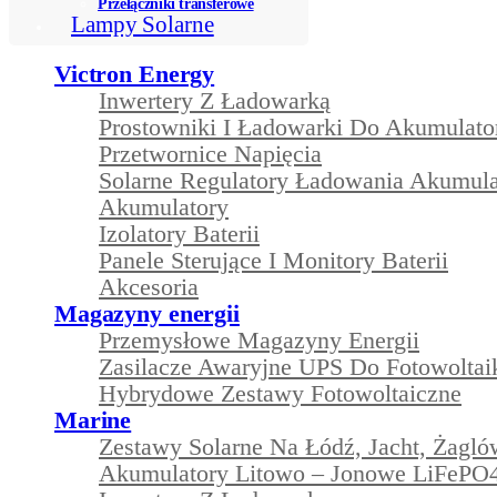
Przełączniki transferowe
Lampy Solarne
Victron Energy
Inwertery Z Ładowarką
Prostowniki I Ładowarki Do Akumulat
Przetwornice Napięcia
Solarne Regulatory Ładowania Akumul
Akumulatory
Izolatory Baterii
Panele Sterujące I Monitory Baterii
Akcesoria
Magazyny energii
Przemysłowe Magazyny Energii
Zasilacze Awaryjne UPS Do Fotowoltai
Hybrydowe Zestawy Fotowoltaiczne
Marine
Zestawy Solarne Na Łódź, Jacht, Żagl
Akumulatory Litowo – Jonowe LiFePO