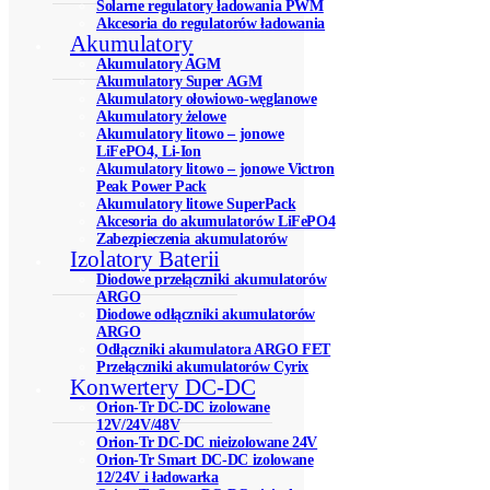
Solarne regulatory ładowania PWM
Akcesoria do regulatorów ładowania
Akumulatory
Akumulatory AGM
Akumulatory Super AGM
Akumulatory ołowiowo-węglanowe
Akumulatory żelowe
Akumulatory litowo – jonowe
LiFePO4, Li-Ion
Akumulatory litowo – jonowe Victron
Peak Power Pack
Akumulatory litowe SuperPack
Akcesoria do akumulatorów LiFePO4
Zabezpieczenia akumulatorów
Izolatory Baterii
Diodowe przełączniki akumulatorów
ARGO
Diodowe odłączniki akumulatorów
ARGO
Odłączniki akumulatora ARGO FET
Przełączniki akumulatorów Cyrix
Konwertery DC-DC
Orion-Tr DC-DC izolowane
12V/24V/48V
Orion-Tr DC-DC nieizolowane 24V
Orion-Tr Smart DC-DC izolowane
12/24V i ładowarka