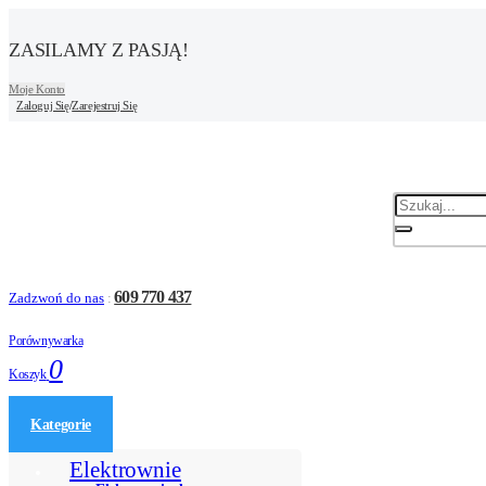
ZASILAMY Z PASJĄ!
Moje Konto
Zaloguj Się
/
Zarejestruj Się
609 770 437
Zadzwoń do nas
:
Porównywarka
0
Koszyk
Kategorie
Elektrownie