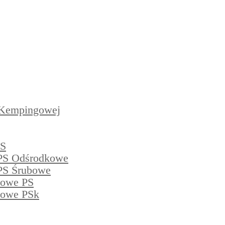
 Kempingowej
PS
PS Odśrodkowe
PS Śrubowe
powe PS
powe PSk