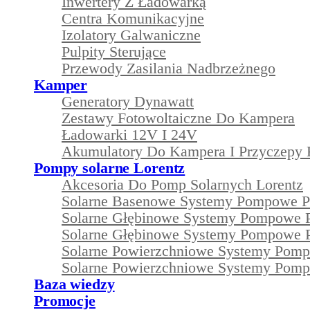
Inwertery Z Ładowarką
Centra Komunikacyjne
Izolatory Galwaniczne
Pulpity Sterujące
Przewody Zasilania Nadbrzeżnego
Kamper
Generatory Dynawatt
Zestawy Fotowoltaiczne Do Kampera
Ładowarki 12V I 24V
Akumulatory Do Kampera I Przyczepy
Pompy solarne Lorentz
Akcesoria Do Pomp Solarnych Lorentz
Solarne Basenowe Systemy Pompowe 
Solarne Głębinowe Systemy Pompowe 
Solarne Głębinowe Systemy Pompowe 
Solarne Powierzchniowe Systemy Pom
Solarne Powierzchniowe Systemy Pom
Baza wiedzy
Promocje