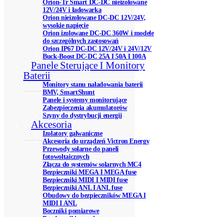
Orion-Tr Smart DC-DC nieizolowane
12V/24V i ładowarka
Orion nieizolowane DC-DC 12V/24V,
wysokie napięcie
Orion izolowane DC-DC 360W i modele
do szczególnych zastosowań
Orion IP67 DC-DC 12V/24V i 24V/12V
Buck-Boost DC-DC 25A I 50A I 100A
Panele Sterujące I Monitory
Baterii
Monitory stanu naładowania baterii
BMV, SmartShunt
Panele i systemy monitorujące
Zabezpieczenia akumulatorów
Szyny do dystrybucji energii
Akcesoria
Izolatory galwaniczne
Akcesoria do urządzeń Victron Energy
Przewody solarne do paneli
fotowoltaicznych
Złącza do systemów solarnych MC4
Bezpieczniki MEGA I MEGA fuse
Bezpieczniki MIDI I MIDI fuse
Bezpieczniki ANL I ANL fuse
Obudowy do bezpieczników MEGA I
MIDI I ANL
Boczniki pomiarowe