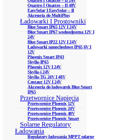
Quattro I Quattro – II 24V
Quattro I Quattro – II 48V
EasySolar I EasySolar – II
Akcesoria do MultiPlus
Ładowarki I Prostowniki
Blue Smart IP65 12V I 24V
Blue Smart IP67 wodoodporna 12V I
24V
Blue Smart IP22 12V I 24V
Ładowarki samochodowe IP65 6V I
12V
Phoenix Smart IP43
Skylla-IP65
Phoenix 12V I 24V
Skylla-i 24V
Skylla-TG 24V I 48V
Centaur 12V I 24V
Akcesoria do ładowarek Blue Smart
IP65
Przetwornice Napięcia
Przetwornice Phoenix 12V
Przetwornice Phoenix 24V
Przetwornice Phoenix 48V
Przetwornice Phoenix Smart
Solarne Regulatory
Ładowania
Regulatory ładowania MPPT solarne