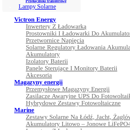
Przełączniki transferowe
Lampy Solarne
Victron Energy
Inwertery Z Ładowarką
Prostowniki I Ładowarki Do Akumulat
Przetwornice Napięcia
Solarne Regulatory Ładowania Akumul
Akumulatory
Izolatory Baterii
Panele Sterujące I Monitory Baterii
Akcesoria
Magazyny energii
Przemysłowe Magazyny Energii
Zasilacze Awaryjne UPS Do Fotowoltai
Hybrydowe Zestawy Fotowoltaiczne
Marine
Zestawy Solarne Na Łódź, Jacht, Żagl
Akumulatory Litowo – Jonowe LiFePO