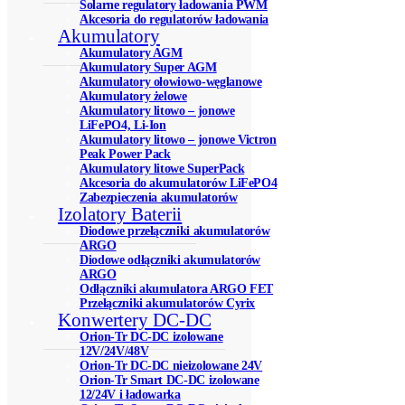
Solarne regulatory ładowania PWM
Akcesoria do regulatorów ładowania
Akumulatory
Akumulatory AGM
Akumulatory Super AGM
Akumulatory ołowiowo-węglanowe
Akumulatory żelowe
Akumulatory litowo – jonowe
LiFePO4, Li-Ion
Akumulatory litowo – jonowe Victron
Peak Power Pack
Akumulatory litowe SuperPack
Akcesoria do akumulatorów LiFePO4
Zabezpieczenia akumulatorów
Izolatory Baterii
Diodowe przełączniki akumulatorów
ARGO
Diodowe odłączniki akumulatorów
ARGO
Odłączniki akumulatora ARGO FET
Przełączniki akumulatorów Cyrix
Konwertery DC-DC
Orion-Tr DC-DC izolowane
12V/24V/48V
Orion-Tr DC-DC nieizolowane 24V
Orion-Tr Smart DC-DC izolowane
12/24V i ładowarka