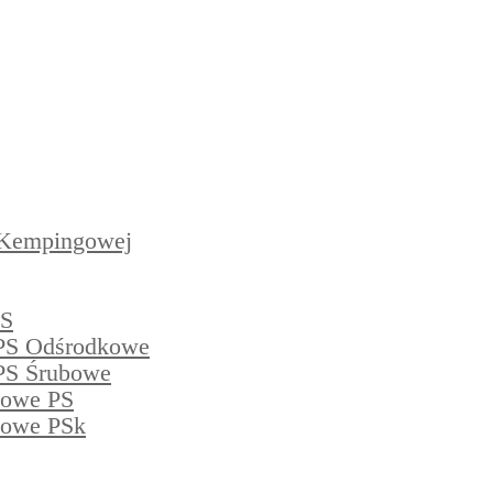
 Kempingowej
PS
PS Odśrodkowe
PS Śrubowe
powe PS
powe PSk