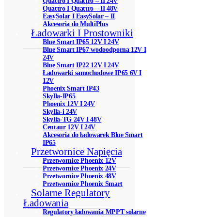
Quattro I Quattro – II 24V
Quattro I Quattro – II 48V
EasySolar I EasySolar – II
Akcesoria do MultiPlus
Ładowarki I Prostowniki
Blue Smart IP65 12V I 24V
Blue Smart IP67 wodoodporna 12V I
24V
Blue Smart IP22 12V I 24V
Ładowarki samochodowe IP65 6V I
12V
Phoenix Smart IP43
Skylla-IP65
Phoenix 12V I 24V
Skylla-i 24V
Skylla-TG 24V I 48V
Centaur 12V I 24V
Akcesoria do ładowarek Blue Smart
IP65
Przetwornice Napięcia
Przetwornice Phoenix 12V
Przetwornice Phoenix 24V
Przetwornice Phoenix 48V
Przetwornice Phoenix Smart
Solarne Regulatory
Ładowania
Regulatory ładowania MPPT solarne