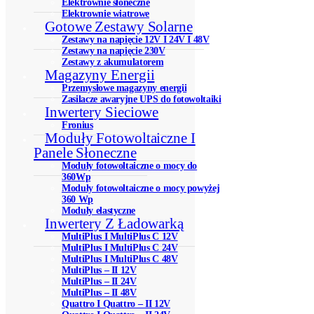
Elektrownie słoneczne
Elektrownie wiatrowe
Gotowe Zestawy Solarne
Zestawy na napięcie 12V I 24V I 48V
Zestawy na napięcie 230V
Zestawy z akumulatorem
Magazyny Energii
Przemysłowe magazyny energii
Zasilacze awaryjne UPS do fotowoltaiki
Inwertery Sieciowe
Fronius
Moduły Fotowoltaiczne I
Panele Słoneczne
Moduły fotowoltaiczne o mocy do
360Wp
Moduły fotowoltaiczne o mocy powyżej
360 Wp
Moduły elastyczne
Inwertery Z Ładowarką
MultiPlus I MultiPlus C 12V
MultiPlus I MultiPlus C 24V
MultiPlus I MultiPlus C 48V
MultiPlus – II 12V
MultiPlus – II 24V
MultiPlus – II 48V
Quattro I Quattro – II 12V