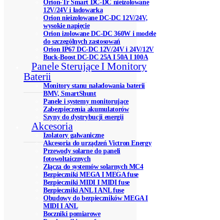
Orion-Tr Smart DC-DC nieizolowane
12V/24V i ładowarka
Orion nieizolowane DC-DC 12V/24V,
wysokie napięcie
Orion izolowane DC-DC 360W i modele
do szczególnych zastosowań
Orion IP67 DC-DC 12V/24V i 24V/12V
Buck-Boost DC-DC 25A I 50A I 100A
Panele Sterujące I Monitory
Baterii
Monitory stanu naładowania baterii
BMV, SmartShunt
Panele i systemy monitorujące
Zabezpieczenia akumulatorów
Szyny do dystrybucji energii
Akcesoria
Izolatory galwaniczne
Akcesoria do urządzeń Victron Energy
Przewody solarne do paneli
fotowoltaicznych
Złącza do systemów solarnych MC4
Bezpieczniki MEGA I MEGA fuse
Bezpieczniki MIDI I MIDI fuse
Bezpieczniki ANL I ANL fuse
Obudowy do bezpieczników MEGA I
MIDI I ANL
Boczniki pomiarowe