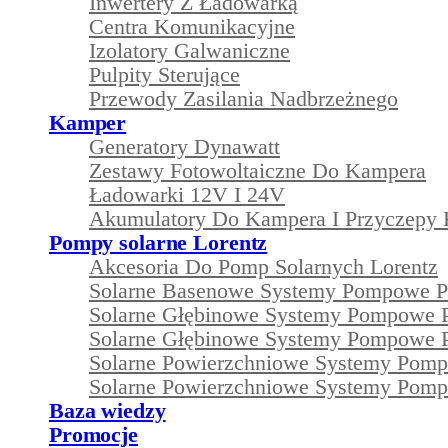
Inwertery Z Ładowarką
Centra Komunikacyjne
Izolatory Galwaniczne
Pulpity Sterujące
Przewody Zasilania Nadbrzeżnego
Kamper
Generatory Dynawatt
Zestawy Fotowoltaiczne Do Kampera
Ładowarki 12V I 24V
Akumulatory Do Kampera I Przyczepy
Pompy solarne Lorentz
Akcesoria Do Pomp Solarnych Lorentz
Solarne Basenowe Systemy Pompowe 
Solarne Głębinowe Systemy Pompowe 
Solarne Głębinowe Systemy Pompowe 
Solarne Powierzchniowe Systemy Pom
Solarne Powierzchniowe Systemy Pom
Baza wiedzy
Promocje