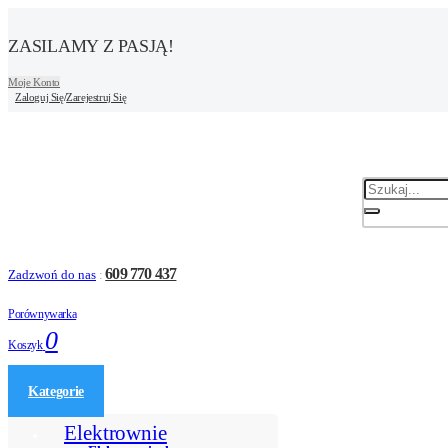
ZASILAMY Z PASJĄ!
Moje Konto
Zaloguj Się
/
Zarejestruj Się
609 770 437
Zadzwoń do nas
:
Porównywarka
0
Koszyk
Kategorie
Elektrownie